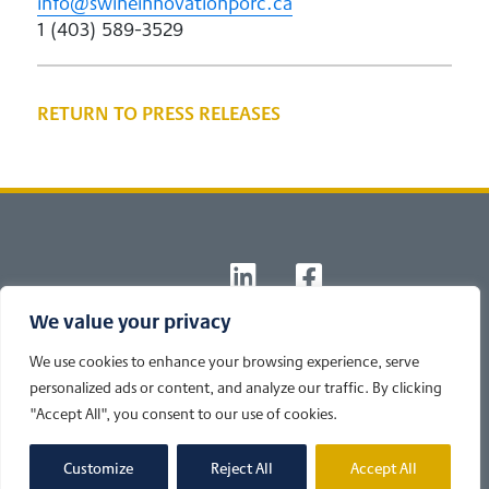
info@swineinnovationporc.ca
1 (403) 589-3529
RETURN TO PRESS RELEASES
Footer
T
L
F
W
I
B
We value your privacy
© 2026 Newsline powered by
Cole's Ag Communications
|
Privacy
Policy
We use cookies to enhance your browsing experience, serve
Developed by Cole's Ag
personalized ads or content, and analyze our traffic. By clicking
"Accept All", you consent to our use of cookies.
Customize
Reject All
Accept All