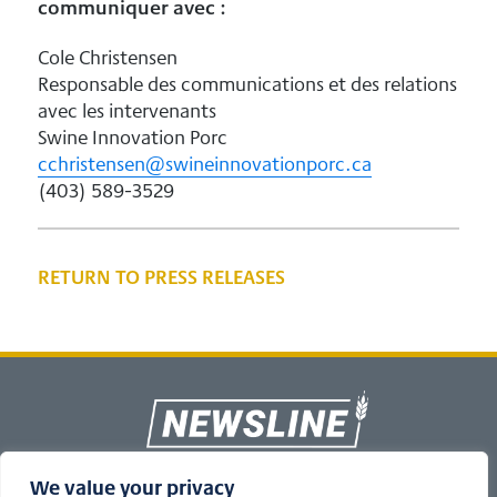
communiquer avec :
Cole Christensen
Responsable des communications et des relations
avec les intervenants
Swine Innovation Porc
cchristensen@swineinnovationporc.ca
(403) 589-3529
RETURN TO PRESS RELEASES
Footer
We value your privacy
T
L
F